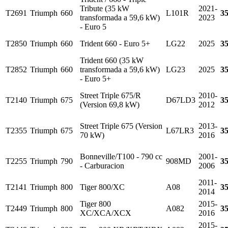
Tribute (35 kW
2021-
T2691
Triumph
660
L101R
3
transformada a 59,6 kW)
2023
- Euro 5
T2850
Triumph
660
Trident 660 - Euro 5+
LG22
2025
3
Trident 660 (35 kW
T2852
Triumph
660
transformada a 59,6 kW)
LG23
2025
3
- Euro 5+
Street Triple 675/R
2010-
T2140
Triumph
675
D67LD3
3
(Version 69,8 kW)
2012
Street Triple 675 (Version
2013-
T2355
Triumph
675
L67LR3
3
70 kW)
2016
Bonneville/T100 - 790 cc
2001-
T2255
Triumph
790
908MD
3
- Carburacion
2006
2011-
T2141
Triumph
800
Tiger 800/XC
A08
3
2014
Tiger 800
2015-
T2449
Triumph
800
A082
3
XC/XCA/XCX
2016
2015-