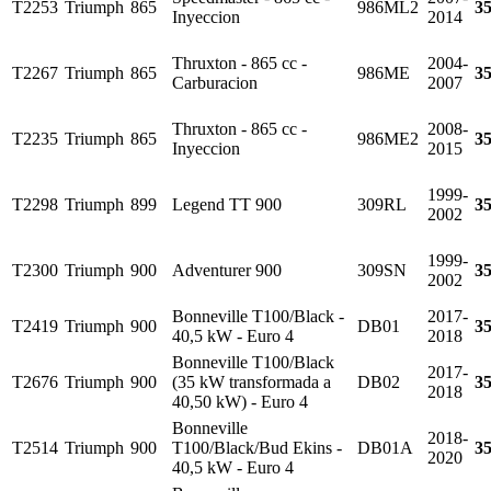
T2253
Triumph
865
986ML2
3
Inyeccion
2014
Thruxton - 865 cc -
2004-
T2267
Triumph
865
986ME
3
Carburacion
2007
Thruxton - 865 cc -
2008-
T2235
Triumph
865
986ME2
3
Inyeccion
2015
1999-
T2298
Triumph
899
Legend TT 900
309RL
3
2002
1999-
T2300
Triumph
900
Adventurer 900
309SN
3
2002
Bonneville T100/Black -
2017-
T2419
Triumph
900
DB01
3
40,5 kW - Euro 4
2018
Bonneville T100/Black
2017-
T2676
Triumph
900
(35 kW transformada a
DB02
3
2018
40,50 kW) - Euro 4
Bonneville
2018-
T2514
Triumph
900
T100/Black/Bud Ekins -
DB01A
3
2020
40,5 kW - Euro 4