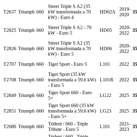
Street Triple S A2 (35
2019-
T2637
Triumph
660
kW transformada a 70
HD02A
3
2020
kW) - Euro 4
Street Triple S A2 - 70
2020-
T2825
Triumph
660
HD05
3
kW - Euro 5
2022
Street Triple S A2 (35
2020-
T2826
Triumph
660
kW transformada a 70
HD06
3
2022
kW) - Euro 5
T2707
Triumph
660
Tiger Sport - Euro 5
L101
2022
3
Tiger Sport (35 kW
T2708
Triumph
660
transformada a 59,6 kW)
L101R
2022
3
- Euro 5
Tiger Sport 660 - Euro
T2849
Triumph
660
LG22
2025
3
5+
Tiger Sport 660 (35 kW
T2851
Triumph
660
transformada a 59,6 kW)
LG23
2025
3
- Euro 5+
Trident / 660 - Triple
2021-
T2680
Triumph
660
L101
3
Tribute - Euro 5
2023
Trident / 660 - Triple