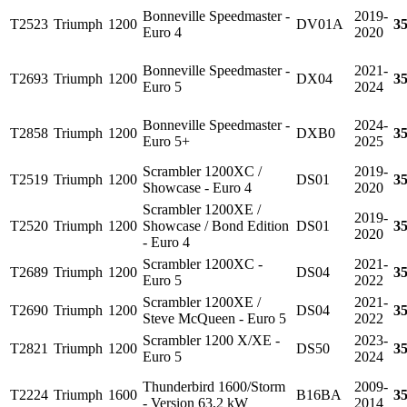
Bonneville Speedmaster -
2019-
T2523
Triumph
1200
DV01A
3
Euro 4
2020
Bonneville Speedmaster -
2021-
T2693
Triumph
1200
DX04
3
Euro 5
2024
Bonneville Speedmaster -
2024-
T2858
Triumph
1200
DXB0
3
Euro 5+
2025
Scrambler 1200XC /
2019-
T2519
Triumph
1200
DS01
3
Showcase - Euro 4
2020
Scrambler 1200XE /
2019-
T2520
Triumph
1200
Showcase / Bond Edition
DS01
3
2020
- Euro 4
Scrambler 1200XC -
2021-
T2689
Triumph
1200
DS04
3
Euro 5
2022
Scrambler 1200XE /
2021-
T2690
Triumph
1200
DS04
3
Steve McQueen - Euro 5
2022
Scrambler 1200 X/XE -
2023-
T2821
Triumph
1200
DS50
3
Euro 5
2024
Thunderbird 1600/Storm
2009-
T2224
Triumph
1600
B16BA
3
- Version 63,2 kW
2014