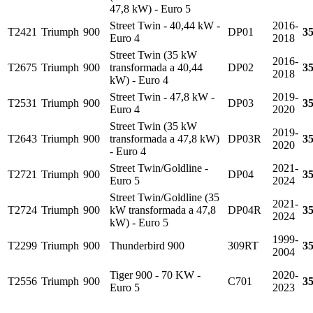
47,8 kW) - Euro 5
Street Twin - 40,44 kW -
2016-
T2421
Triumph
900
DP01
3
Euro 4
2018
Street Twin (35 kW
2016-
T2675
Triumph
900
transformada a 40,44
DP02
3
2018
kW) - Euro 4
Street Twin - 47,8 kW -
2019-
T2531
Triumph
900
DP03
3
Euro 4
2020
Street Twin (35 kW
2019-
T2643
Triumph
900
transformada a 47,8 kW)
DP03R
3
2020
- Euro 4
Street Twin/Goldline -
2021-
T2721
Triumph
900
DP04
3
Euro 5
2024
Street Twin/Goldline (35
2021-
T2724
Triumph
900
kW transformada a 47,8
DP04R
3
2024
kW) - Euro 5
1999-
T2299
Triumph
900
Thunderbird 900
309RT
3
2004
Tiger 900 - 70 KW -
2020-
T2556
Triumph
900
C701
3
Euro 5
2023