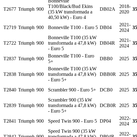
Bonneville
T100/Black/Bud Ekins
2018-
T2677
Triumph
900
DB02A
3
(35 kW transformada a
2020
40,50 kW) - Euro 4
2021-
T2719
Triumph
900
Bonneville T100 - Euro 5
DB04
3
2024
Bonneville T100 (35 kW
2021-
T2722
Triumph
900
transformada a 47,8 kW)
DB04R
3
2024
- Euro 5
Bonneville T100 - Euro
T2837
Triumph
900
DBB0
2025
3
5+
Bonneville T100 (35 kW
T2838
Triumph
900
transformada a 47,8 kW)
DBB0R
2025
3
- Euro 5+
T2840
Triumph
900
Scrambler 900 - Euro 5+
DCB0
2025
3
Scrambler 900 (35 kW
T2839
Triumph
900
transformada a 47,8 kW)
DCB0R
2025
3
- Euro 5+
2022-
T2841
Triumph
900
Speed Twin 900 - Euro 5
DP04
3
2024
Speed Twin 900 (35 kW
2022-
T2842
Triumph
900
transformada a 47,8 kW)
DP04R
3