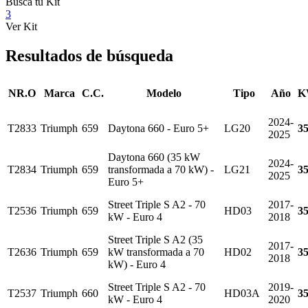
Busca tu Kit
3
Ver Kit
Resultados de búsqueda
NR.O
Marca
C.C.
Modelo
Tipo
Año
K
2024-
T2833
Triumph
659
Daytona 660 - Euro 5+
LG20
3
2025
Daytona 660 (35 kW
2024-
T2834
Triumph
659
transformada a 70 kW) -
LG21
3
2025
Euro 5+
Street Triple S A2 - 70
2017-
T2536
Triumph
659
HD03
3
kW - Euro 4
2018
Street Triple S A2 (35
2017-
T2636
Triumph
659
kW transformada a 70
HD02
3
2018
kW) - Euro 4
Street Triple S A2 - 70
2019-
T2537
Triumph
660
HD03A
3
kW - Euro 4
2020