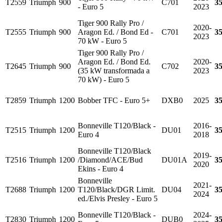
T2559
Triumph
900
C701
3
- Euro 5
2023
Tiger 900 Rally Pro /
2020-
T2555
Triumph
900
Aragon Ed. / Bond Ed -
C701
3
2023
70 kW - Euro 5
Tiger 900 Rally Pro /
Aragon Ed. / Bond Ed.
2020-
T2645
Triumph
900
C702
3
(35 kW transformada a
2023
70 kW) - Euro 5
T2859
Triumph
1200
Bobber TFC - Euro 5+
DXB0
2025
3
Bonneville T120/Black -
2016-
T2515
Triumph
1200
DU01
3
Euro 4
2018
Bonneville T120/Black
2019-
T2516
Triumph
1200
/Diamond/ACE/Bud
DU01A
3
2020
Ekins - Euro 4
Bonneville
2021-
T2688
Triumph
1200
T120/Black/DGR Limit.
DU04
3
2024
ed./Elvis Presley - Euro 5
Bonneville T120/Black -
2024-
T2830
Triumph
1200
DUB0
3