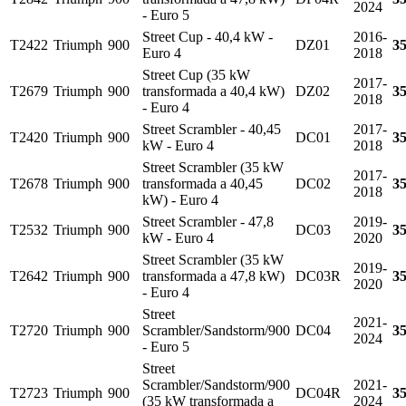
2024
- Euro 5
Street Cup - 40,4 kW -
2016-
T2422
Triumph
900
DZ01
3
Euro 4
2018
Street Cup (35 kW
2017-
T2679
Triumph
900
transformada a 40,4 kW)
DZ02
3
2018
- Euro 4
Street Scrambler - 40,45
2017-
T2420
Triumph
900
DC01
3
kW - Euro 4
2018
Street Scrambler (35 kW
2017-
T2678
Triumph
900
transformada a 40,45
DC02
3
2018
kW) - Euro 4
Street Scrambler - 47,8
2019-
T2532
Triumph
900
DC03
3
kW - Euro 4
2020
Street Scrambler (35 kW
2019-
T2642
Triumph
900
transformada a 47,8 kW)
DC03R
3
2020
- Euro 4
Street
2021-
T2720
Triumph
900
Scrambler/Sandstorm/900
DC04
3
2024
- Euro 5
Street
Scrambler/Sandstorm/900
2021-
T2723
Triumph
900
DC04R
3
(35 kW transformada a
2024