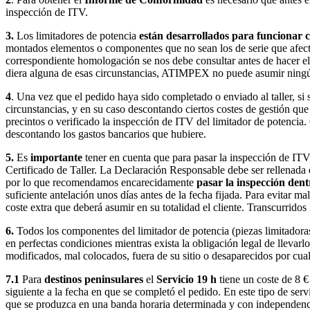
inspección de ITV.
3.
Los limitadores de potencia
están desarrollados para funcionar co
montados elementos o componentes que no sean los de serie que afecta
correspondiente homologación se nos debe consultar antes de hacer el p
diera alguna de esas circunstancias, ATIMPEX no puede asumir ningún 
4
. Una vez que el pedido haya sido completado o enviado al taller, si
circunstancias, y en su caso descontando ciertos costes de gestión qu
precintos o verificado la inspección de ITV del limitador de potencia
descontando los gastos bancarios que hubiere.
5.
Es
importante
tener en cuenta que para pasar la inspección de ITV
Certificado de Taller. La Declaración Responsable debe ser rellenada
por lo que recomendamos encarecidamente
pasar la inspección dent
suficiente antelación unos días antes de la fecha fijada. Para evitar
coste extra que deberá asumir en su totalidad el cliente. Transcurridos
6.
Todos los componentes del limitador de potencia (piezas limitadoras,
en perfectas condiciones mientras exista la obligación legal de llevarlo
modificados, mal colocados, fuera de su sitio o desaparecidos por cual
7.1
Para
destinos peninsulares
el
Servicio 19 h
tiene un coste de 8 €
siguiente a la fecha en que se completó el pedido. En este tipo de serv
que se produzca en una banda horaria determinada y con independencia d