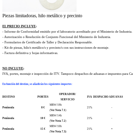
Piezas limitadoras, hilo metálico y precinto
EL PRECIO INCLUYE
:
- Informe de Conformidad emitido por el laboratorio acreditado por el Ministerio de Industria.
- Autorización o Resolución de Conjunto Funcional del Ministerio de Industria.
- Formularios de Certificado de Taller y Declaración Responsable.
- Kit de piezas, hilo/s metálico/s y precinto/s con sus instrucciones de montaje.
- Factura definitiva y hojas informativas.
NO INCLUYE
:
IVA, portes, montaje e inspección de ITV. Tampoco despachos de aduanas e impuestos para Cana
En función del destino, se añadirán los siguientes importes
:
OPERADOR/
DESTINO
PORTES
IVA
DESPACHO ADUANAS
SERVICIO
MRW/19h
Península
8 €
21%
-
(
Ver Nota 7.1
)
MRW/14h
Península
10 €
21%
-
(
Ver Nota 7.2
)
MRW/10h
-
Península
15 €
21%
(
Ver Nota 7.3)