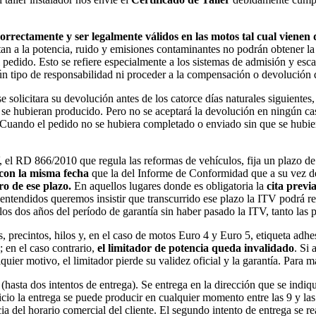
rrectamente y ser legalmente válidos en las motos tal cual vienen d
n a la potencia, ruido y emisiones contaminantes no podrán obtener la
edido. Esto se refiere especialmente a los sistemas de admisión y escap
tipo de responsabilidad ni proceder a la compensación o devolución de 
 se solicitara su devolución antes de los catorce días naturales siguien
e se hubieran producido. Pero no se aceptará la devolución en ningún cas
. Cuando el pedido no se hubiera completado o enviado sin que se hubie
, el RD 866/2010 que regula las reformas de vehículos, fija un plazo d
con la misma fecha
que la del Informe de Conformidad que a su vez deb
ro de ese plazo.
En aquellos lugares donde es obligatoria la
cita previ
 malentendidos queremos insistir que transcurrido ese plazo la ITV podrá
 los dos años del período de garantía sin haber pasado la ITV, tanto las
 precintos, hilos y, en el caso de motos Euro 4 y Euro 5, etiqueta adhes
; en el caso contrario,
el limitador de potencia queda invalidado
. Si 
quier motivo, el limitador pierde su validez oficial y la garantía. Para 
 (hasta dos intentos de entrega). Se entrega en la dirección que se in
icio la entrega se puede producir en cualquier momento entre las 9 y las 
el horario comercial del cliente. El segundo intento de entrega se reali