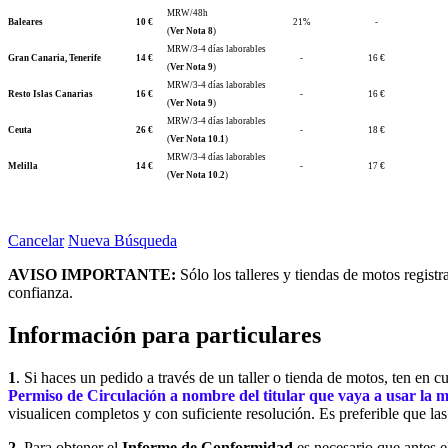
MRW/48h
Baleares
10 €
21%
-
(
Ver Nota 8
)
MRW/3-4 días laborables
Gran Canaria, Tenerife
14 €
-
16 €
(
Ver Nota 9
)
MRW/3-4 días laborables
Resto Islas Canarias
16 €
-
16 €
(
Ver Nota 9
)
MRW/3-4 días laborables
Ceuta
26 €
-
18 €
(
Ver Nota 10.1
)
MRW/3-4 días laborables
Melilla
14 €
-
17 €
(
Ver Nota 10.2
)
Cancelar
Nueva Búsqueda
AVISO IMPORTANTE:
Sólo los talleres y tiendas de motos regist
confianza.
Información para particulares
1
. Si haces un pedido a través de un taller o tienda de motos, ten en 
Permiso de Circulación a nombre del titular que vaya a usar la 
visualicen completos y con suficiente resolución. Es preferible que la
2
. Para obtener el
Informe de Conformidad
es necesario que antes el