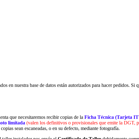
rados en nuestra base de datos están autorizados para hacer pedidos. Si qu
cuenta que necesitaremos recibir copias de la
Ficha Técnica (Tarjeta I
moto limitada
(valen los definitivos o provisionales que emite la DGT, p
s copias sean escaneadas, o en su defecto, mediante fotografía.
 taller instalador nos envíe el
Certificado de Taller
debidamente cumpl