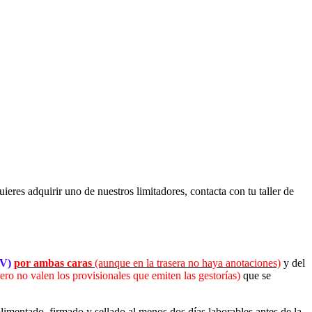
ieres adquirir uno de nuestros limitadores, contacta con tu taller de
TV)
por ambas caras
(aunque en la trasera no haya anotaciones)
y del
ero no valen los provisionales que emiten las gestorías)
que se
imentado, firmado y sellado
al menos dos días laborables antes de la