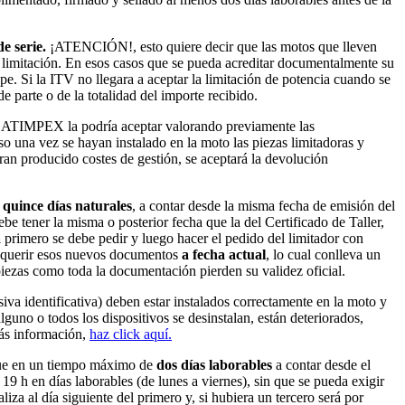
e serie.
¡ATENCIÓN!, esto quiere decir que las motos que lleven
 limitación. En esos casos que se pueda acreditar documentalmente su
e. Si la ITV no llegara a aceptar la limitación de potencia cuando se
parte o de la totalidad del importe recibido.
tes, ATIMPEX la podría aceptar valorando previamente las
o una vez se hayan instalado en la moto las piezas limitadoras y
ran producido costes de gestión, se aceptará la devolución
e
quince días naturales
, a contar desde la misma fecha de emisión del
e tener la misma o posterior fecha que la del Certificado de Taller,
a
primero se debe pedir y luego hacer el pedido del limitador con
 requerir esos nuevos documentos
a fecha actual
, lo cual conlleva un
 piezas como toda la documentación pierden su validez oficial.
iva identificativa) deben estar instalados correctamente en la moto y
alguno o todos los dispositivos se desinstalan, están deteriorados,
más información,
haz click aquí.
dique en un tiempo máximo de
dos días laborables
a contar desde el
19 h en días laborables (de lunes a viernes), sin que se pueda exigir
za al día siguiente del primero y, si hubiera un tercero será por