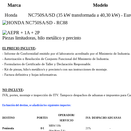
Marca
Modelo
Honda
NC750SA/SD (35 kW transformada a 40,30 kW) - Eur
Piezas limitadoras, hilo metálico y precinto
EL PRECIO INCLUYE
:
- Informe de Conformidad emitido por el laboratorio acreditado por el Ministerio de Industria.
- Autorización o Resolución de Conjunto Funcional del Ministerio de Industria.
- Formularios de Certificado de Taller y Declaración Responsable.
- Kit de piezas, hilo/s metálico/s y precinto/s con sus instrucciones de montaje.
- Factura definitiva y hojas informativas.
NO INCLUYE
:
IVA, portes, montaje e inspección de ITV. Tampoco despachos de aduanas e impuestos para Cana
En función del destino, se añadirán los siguientes importes
:
OPERADOR/
DESTINO
PORTES
IVA
DESPACHO ADUANAS
SERVICIO
MRW/19h
Península
8 €
21%
-
(
Ver Nota 7.1
)