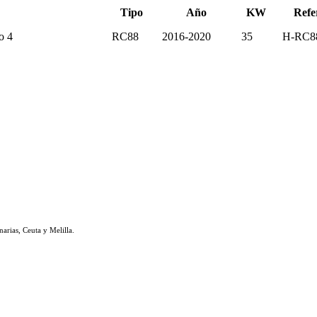
Tipo
Año
KW
Refe
o 4
RC88
2016-2020
35
H-RC8
rias, Ceuta y Melilla.