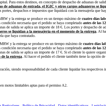
capital. Para estos destinos, en concepto de despacho de aduanas de sal
o de aduanas de entrada, el IGIC y otros cargos aduaneros se liqu
os portes, despachos e impuestos que liquidará con la mensajería que ha
 de MRW y la entrega se produce en un tiempo máximo de
cuatro días lab
es condición necesaria que el pedido se haya completado
antes de las 1
anas de salida se aplica un importe de 18 €. Los portes y despacho de
eros se liquidan a la mensajería en el momento de la entrega
. Al h
ría que haya contratado.
 de MRW y la entrega se produce en un tiempo máximo de
cuatro días la
es condición necesaria que el pedido se haya completado
antes de las 1
as de salida se aplica un importe de 17 €. Si el cliente lo quiere organ
 de la entrega
. Al hacer el pedido el cliente también tiene la opción d
uración, siendo responsabilidad de cada cliente liquidar los respectivos
en motos limitables aptas para el permiso A2.
 Particulares
-
Política de Privacidad
-
Datos identificativos
-
Legislaci