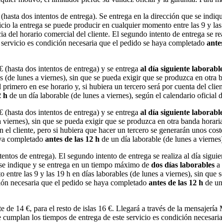
 (hasta dos intentos de entrega). Se entrega en la dirección que se in
icio la entrega se puede producir en cualquier momento entre las 9 y las 
el horario comercial del cliente. El segundo intento de entrega se reali
e servicio es condición necesaria que el pedido se haya completado
ante
€ (hasta dos intentos de entrega) y se entrega
al día siguiente laborabl
es (de lunes a viernes), sin que se pueda exigir que se produzca en otr
el primero en ese horario y, si hubiera un tercero será por cuenta del cli
2 h
de un día laborable (de lunes a viernes), según el calendario oficial 
€ (hasta dos intentos de entrega) y se entrega
al día siguiente laborabl
a viernes), sin que se pueda exigir que se produzca en otra banda horar
n el cliente, pero si hubiera que hacer un tercero se generarán unos cos
haya completado
antes de las 12 h
de un día laborable (de lunes a viernes)
entos de entrega). El segundo intento de entrega se realiza al día siguie
e se indique y se entrega en un tiempo máximo de
dos días laborables
a 
o entre las 9 y las 19 h en días laborables (de lunes a viernes), sin qu
ción necesaria que el pedido se haya completado
antes de las 12 h
de un 
te de 14 €, para el resto de islas 16 €. Llegará a través de la mensaj
se cumplan los tiempos de entrega de este servicio es condición necesar