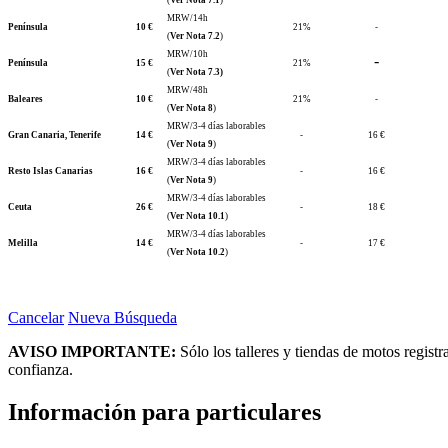
MRW/14h
Península
10 €
21%
-
(
Ver Nota 7.2
)
MRW/10h
-
Península
15 €
21%
(
Ver Nota 7.3)
MRW/48h
Baleares
10 €
21%
-
(
Ver Nota 8
)
MRW/3-4 días laborables
Gran Canaria, Tenerife
14 €
-
16 €
(
Ver Nota 9
)
MRW/3-4 días laborables
Resto Islas Canarias
16 €
-
16 €
(
Ver Nota 9
)
MRW/3-4 días laborables
Ceuta
26 €
-
18 €
(
Ver Nota 10.1
)
MRW/3-4 días laborables
Melilla
14 €
-
17 €
(
Ver Nota 10.2
)
Cancelar
Nueva Búsqueda
AVISO IMPORTANTE:
Sólo los talleres y tiendas de motos regist
confianza.
Información para particulares