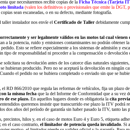
cuenta que necesitaremos recibir copias de la
Ficha Técnica (Tarjeta I
moto limitada
(valen los definitivos o provisionales que emite la DGT, p
s copias sean escaneadas, o en su defecto, mediante fotografía.
 taller instalador nos envíe el
Certificado de Taller
debidamente cumpl
rrectamente y ser legalmente válidos en las motos tal cual vienen d
n a la potencia, ruido y emisiones contaminantes no podrán obtener la
edido. Esto se refiere especialmente a los sistemas de admisión y escap
tipo de responsabilidad ni proceder a la compensación o devolución de 
 se solicitara su devolución antes de los catorce días naturales siguien
e se hubieran producido. Pero no se aceptará la devolución en ningún cas
. Cuando el pedido no se hubiera completado o enviado sin que se hubie
, el RD 866/2010 que regula las reformas de vehículos, fija un plazo d
con la misma fecha
que la del Informe de Conformidad que a su vez deb
ro de ese plazo.
En aquellos lugares donde es obligatoria la
cita previ
 malentendidos queremos insistir que transcurrido ese plazo la ITV podrá
 los dos años del período de garantía sin haber pasado la ITV, tanto las
 precintos, hilos y, en el caso de motos Euro 4 y Euro 5, etiqueta adhes
; en el caso contrario,
el limitador de potencia queda invalidado
. Si 
quier motivo, el limitador pierde su validez oficial y la garantía. Para 