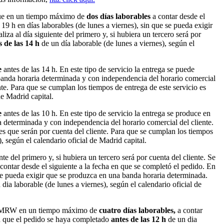
dique en un tiempo máximo de
dos días laborables
a contar desde el
19 h en días laborables (de lunes a viernes), sin que se pueda exigir
za al día siguiente del primero y, si hubiera un tercero será por
s de las 14 h
de un día laborable (de lunes a viernes), según el
e
antes de las 14 h. En este tipo de servicio la entrega se puede
a banda horaria determinada y con independencia del horario comercial
ente. Para que se cumplan los tiempos de entrega de este servicio es
de Madrid capital.
e
antes de las 10 h. En este tipo de servicio la entrega se produce en
ia determinada y con independencia del horario comercial del cliente.
tes que serán por cuenta del cliente. Para que se cumplan los tiempos
, según el calendario oficial de Madrid capital.
nte del primero y, si hubiera un tercero será por cuenta del cliente. Se
contar desde el siguiente a la fecha en que se completó el pedido. En
e se pueda exigir que se produzca en una banda horaria determinada.
dia laborable (de lunes a viernes), según el calendario oficial de
ería MRW en un tiempo máximo de
cuatro días laborables,
a contar
ia que el pedido se haya completado
antes de las 12 h
de un dia