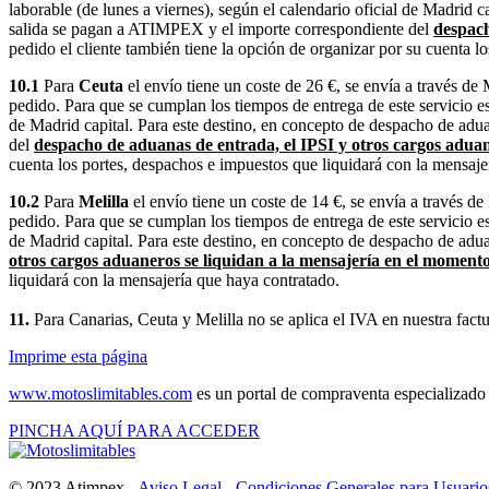
laborable (de lunes a viernes), según el calendario oficial de Madrid 
salida se pagan a ATIMPEX y el importe correspondiente del
despach
pedido el cliente también tiene la opción de organizar por su cuenta l
10.1
Para
Ceuta
el envío tiene un coste de 26 €, se envía a través
pedido. Para que se cumplan los tiempos de entrega de este servicio 
de Madrid capital. Para este destino, en concepto de despacho de adu
del
despacho de aduanas de entrada, el IPSI y otros cargos aduan
cuenta los portes, despachos e impuestos que liquidará con la mensaje
10.2
Para
Melilla
el envío tiene un coste de 14 €, se envía a través
pedido. Para que se cumplan los tiempos de entrega de este servicio 
de Madrid capital. Para este destino, en concepto de despacho de aduan
otros cargos aduaneros se liquidan a la mensajería en el momento
liquidará con la mensajería que haya contratado.
11.
Para Canarias, Ceuta y Melilla no se aplica el IVA en nuestra fact
Imprime esta página
www.motoslimitables.com
es un portal de compraventa especializado 
PINCHA AQUÍ PARA ACCEDER
© 2023 Atimpex -
Aviso Legal
-
Condiciones Generales para Usuarios