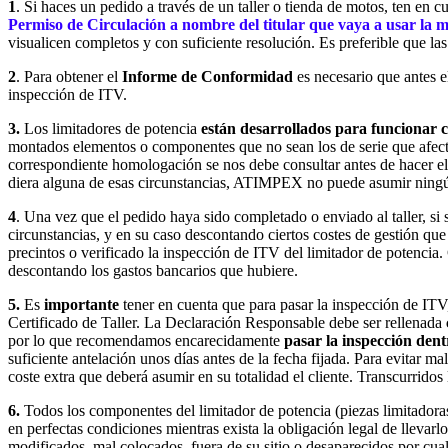
1
. Si haces un pedido a través de un taller o tienda de motos, ten en 
Permiso de Circulación a nombre del titular que vaya a usar la 
visualicen completos y con suficiente resolución. Es preferible que la
2
. Para obtener el
Informe de Conformidad
es necesario que antes el
inspección de ITV.
3.
Los limitadores de potencia
están desarrollados para funcionar co
montados elementos o componentes que no sean los de serie que afecta
correspondiente homologación se nos debe consultar antes de hacer el p
diera alguna de esas circunstancias, ATIMPEX no puede asumir ningún 
4
. Una vez que el pedido haya sido completado o enviado al taller, si
circunstancias, y en su caso descontando ciertos costes de gestión qu
precintos o verificado la inspección de ITV del limitador de potencia
descontando los gastos bancarios que hubiere.
5.
Es
importante
tener en cuenta que para pasar la inspección de ITV
Certificado de Taller. La Declaración Responsable debe ser rellenada
por lo que recomendamos encarecidamente
pasar la inspección dent
suficiente antelación unos días antes de la fecha fijada. Para evitar
coste extra que deberá asumir en su totalidad el cliente. Transcurridos
6.
Todos los componentes del limitador de potencia (piezas limitadoras,
en perfectas condiciones mientras exista la obligación legal de llevarlo
modificados, mal colocados, fuera de su sitio o desaparecidos por cual