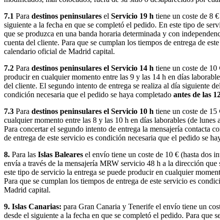
7.1
Para
destinos peninsulares
el
Servicio 19 h
tiene un coste de 8 €
siguiente a la fecha en que se completó el pedido. En este tipo de serv
que se produzca en una banda horaria determinada y con independencia d
cuenta del cliente. Para que se cumplan los tiempos de entrega de est
calendario oficial de Madrid capital.
7.2
Para
destinos peninsulares el Servicio 14 h
tiene un coste de 10 
producir en cualquier momento entre las 9 y las 14 h en días laborabl
del cliente. El segundo intento de entrega se realiza al día siguiente d
condición necesaria que el pedido se haya completado
antes de las 1
7.3
Para
destinos peninsulares el Servicio 10 h
tiene un coste de 15 
cualquier momento entre las 8 y las 10 h en días laborables (de lunes 
Para concertar el segundo intento de entrega la mensajería contacta co
de entrega de este servicio es condición necesaria que el pedido se 
8.
Para las
Islas Baleares
el envío tiene un coste de 10 € (hasta dos int
envía a través de la mensajería MRW servicio 48 h a la dirección qu
este tipo de servicio la entrega se puede producir en cualquier moment
Para que se cumplan los tiempos de entrega de este servicio es condi
Madrid capital.
9. Islas Canarias:
para Gran Canaria y Tenerife el envío tiene un cos
desde el siguiente a la fecha en que se completó el pedido. Para que 