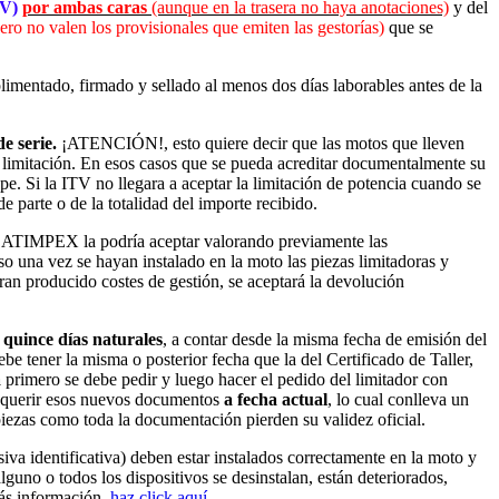
TV)
por ambas caras
(aunque en la trasera no haya anotaciones)
y del
ero no valen los provisionales que emiten las gestorías)
que se
imentado, firmado y sellado
al menos dos días laborables antes de la
e serie.
¡ATENCIÓN!, esto quiere decir que las motos que lleven
 limitación. En esos casos que se pueda acreditar documentalmente su
e. Si la ITV no llegara a aceptar la limitación de potencia cuando se
parte o de la totalidad del importe recibido.
tes, ATIMPEX la podría aceptar valorando previamente las
o una vez se hayan instalado en la moto las piezas limitadoras y
ran producido costes de gestión, se aceptará la devolución
e
quince días naturales
, a contar desde la misma fecha de emisión del
e tener la misma o posterior fecha que la del Certificado de Taller,
a
primero se debe pedir y luego hacer el pedido del limitador con
 requerir esos nuevos documentos
a fecha actual
, lo cual conlleva un
 piezas como toda la documentación pierden su validez oficial.
iva identificativa) deben estar instalados correctamente en la moto y
alguno o todos los dispositivos se desinstalan, están deteriorados,
más información,
haz click aquí.