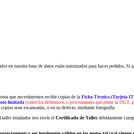
rados en nuestra base de datos están autorizados para hacer pedidos. Si qu
cuenta que necesitaremos recibir copias de la
Ficha Técnica (Tarjeta I
moto limitada
(valen los definitivos o provisionales que emite la DGT, p
s copias sean escaneadas, o en su defecto, mediante fotografía.
 taller instalador nos envíe el
Certificado de Taller
debidamente cumpl
rrectamente y ser legalmente válidos en las motos tal cual vienen d