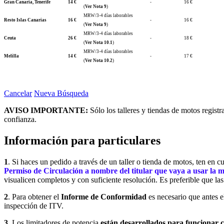
Gran Canaria, Tenerife
14 €
-
16 €
(
Ver Nota 9
)
MRW/3-4 días laborables
Resto Islas Canarias
16 €
-
16 €
(
Ver Nota 9
)
MRW/3-4 días laborables
Ceuta
26 €
-
18 €
(
Ver Nota 10.1
)
MRW/3-4 días laborables
Melilla
14 €
-
17 €
(
Ver Nota 10.2
)
Cancelar
Nueva Búsqueda
AVISO IMPORTANTE:
Sólo los talleres y tiendas de motos regist
confianza.
Información para particulares
1
. Si haces un pedido a través de un taller o tienda de motos, ten en 
Permiso de Circulación a nombre del titular que vaya a usar la 
visualicen completos y con suficiente resolución. Es preferible que la
2
. Para obtener el
Informe de Conformidad
es necesario que antes el
inspección de ITV.
3.
Los limitadores de potencia
están desarrollados para funcionar co