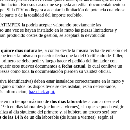
 limitación. En esos casos que se pueda acreditar documentalmente su
e. Si la ITV no llegara a aceptar la limitación de potencia cuando se
parte o de la totalidad del importe recibido.
tes, ATIMPEX la podría aceptar valorando previamente las
o una vez se hayan instalado en la moto las piezas limitadoras y
ran producido costes de gestión, se aceptará la devolución
e
quince días naturales
, a contar desde la misma fecha de emisión del
e tener la misma o posterior fecha que la del Certificado de Taller,
a
primero se debe pedir y luego hacer el pedido del limitador con
 requerir esos nuevos documentos
a fecha actual
, lo cual conlleva un
 piezas como toda la documentación pierden su validez oficial.
iva identificativa) deben estar instalados correctamente en la moto y
alguno o todos los dispositivos se desinstalan, están deteriorados,
más información,
haz click aquí.
dique en un tiempo máximo de
dos días laborables
a contar desde el
19 h en días laborables (de lunes a viernes), sin que se pueda exigir
za al día siguiente del primero y, si hubiera un tercero será por
s de las 14 h
de un día laborable (de lunes a viernes), según el