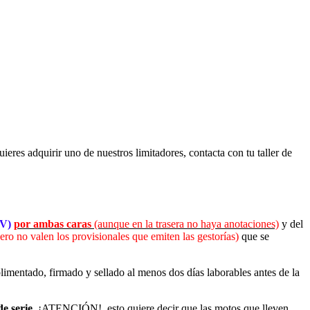
ieres adquirir uno de nuestros limitadores, contacta con tu taller de
TV)
por ambas caras
(aunque en la trasera no haya anotaciones)
y del
ero no valen los provisionales que emiten las gestorías)
que se
imentado, firmado y sellado
al menos dos días laborables antes de la
e serie.
¡ATENCIÓN!, esto quiere decir que las motos que lleven