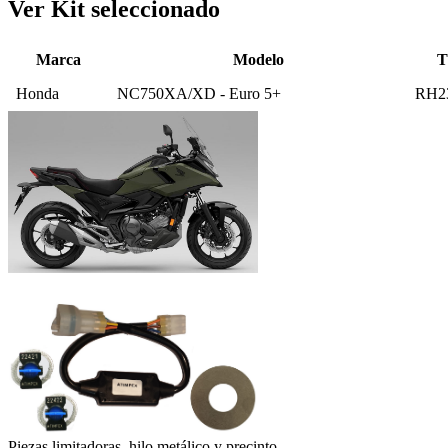
Ver Kit seleccionado
Marca
Modelo
T
Honda
NC750XA/XD - Euro 5+
RH2
Piezas limitadoras, hilo metálico y precinto