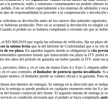
n a la potencia, ruido y emisiones contaminantes no podrán obtener la
edido. Esto se refiere especialmente a los sistemas de admisión y escap
tipo de responsabilidad ni proceder a la compensación o devolución de 
 se solicitara su devolución antes de los catorce días naturales siguien
e se hubieran producido. Pero no se aceptará la devolución en ningún cas
. Cuando el pedido no se hubiera completado o enviado sin que se hubie
, el RD 866/2010 que regula las reformas de vehículos, fija un plazo d
con la misma fecha
que la del Informe de Conformidad que a su vez deb
ro de ese plazo.
En aquellos lugares donde es obligatoria la
cita previ
 malentendidos queremos insistir que transcurrido ese plazo la ITV podrá
 los dos años del período de garantía sin haber pasado la ITV, tanto las
 precintos, hilos y, en el caso de motos Euro 4 y Euro 5, etiqueta adhes
; en el caso contrario,
el limitador de potencia queda invalidado
. Si 
quier motivo, el limitador pierde su validez oficial y la garantía. Para 
 (hasta dos intentos de entrega). Se entrega en la dirección que se in
icio la entrega se puede producir en cualquier momento entre las 9 y las 
el horario comercial del cliente. El segundo intento de entrega se reali
e servicio es condición necesaria que el pedido se haya completado
ante