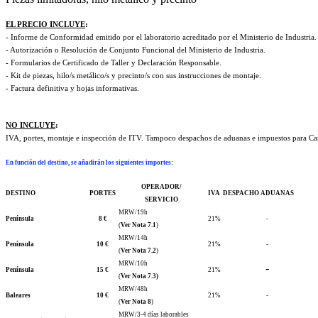
EL PRECIO INCLUYE
:
- Informe de Conformidad emitido por el laboratorio acreditado por el Ministerio de Industria.
- Autorización o Resolución de Conjunto Funcional del Ministerio de Industria.
- Formularios de Certificado de Taller y Declaración Responsable.
- Kit de piezas, hilo/s metálico/s y precinto/s con sus instrucciones de montaje.
- Factura definitiva y hojas informativas.
NO INCLUYE
:
IVA, portes, montaje e inspección de ITV. Tampoco despachos de aduanas e impuestos para Cana
En función del destino, se añadirán los siguientes importes
:
OPERADOR/
DESTINO
PORTES
IVA
DESPACHO ADUANAS
SERVICIO
MRW/19h
Península
8 €
21%
-
(
Ver Nota 7.1
)
MRW/14h
Península
10 €
21%
-
(
Ver Nota 7.2
)
MRW/10h
-
Península
15 €
21%
(
Ver Nota 7.3)
MRW/48h
Baleares
10 €
21%
-
(
Ver Nota 8
)
MRW/3-4 días laborables