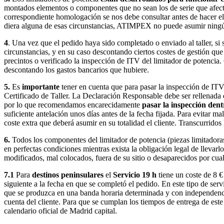
montados elementos o componentes que no sean los de serie que afecta
correspondiente homologación se nos debe consultar antes de hacer el p
diera alguna de esas circunstancias, ATIMPEX no puede asumir ningún 
4
. Una vez que el pedido haya sido completado o enviado al taller, si
circunstancias, y en su caso descontando ciertos costes de gestión qu
precintos o verificado la inspección de ITV del limitador de potencia
descontando los gastos bancarios que hubiere.
5.
Es
importante
tener en cuenta que para pasar la inspección de ITV
Certificado de Taller. La Declaración Responsable debe ser rellenada
por lo que recomendamos encarecidamente
pasar la inspección dent
suficiente antelación unos días antes de la fecha fijada. Para evitar
coste extra que deberá asumir en su totalidad el cliente. Transcurridos
6.
Todos los componentes del limitador de potencia (piezas limitadoras,
en perfectas condiciones mientras exista la obligación legal de llevarlo
modificados, mal colocados, fuera de su sitio o desaparecidos por cual
7.1
Para
destinos peninsulares
el
Servicio 19 h
tiene un coste de 8 €
siguiente a la fecha en que se completó el pedido. En este tipo de serv
que se produzca en una banda horaria determinada y con independencia d
cuenta del cliente. Para que se cumplan los tiempos de entrega de est
calendario oficial de Madrid capital.